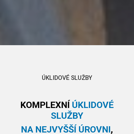
ÚKLIDOVÉ SLUŽBY
KOMPLEXNÍ
ÚKLIDOVÉ
SLUŽBY
NA NEJVYŠŠÍ ÚROVNI
,