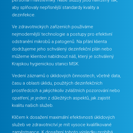
personál i návštěvníky. Naše služby jsou navrženy tak,
aby splňovaly nepřísnější standardy kvality a
dezinfekce.
Ve zdravotnických zařízeních používáme
nejmodernější technologie a postupy pro efektivní
odstranění mikrobů a patogenů. Na přání klienta
dodržujeme jeho schválený dezinfekční plán nebo
můžeme klientovi nabídnout náš, který je schválený
Krajskou hygienickou stanici MSK.
Vedení záznamů o úklidových činnostech, včetně data,
času a oblasti úklidu, použitých dezinfekčních
prostředcích a jakýchkoliv zvláštních pozorování nebo
opatření, je jeden z důležitých aspektů, jak zajistit
kvalitu našich služeb.
Klíčem k dosažení maximální efektivnosti úklidových
služeb ve zdravotnictví je mít vysoce kvalifikované
zaměstnance. K dosažení tohoto výsledku probíhá