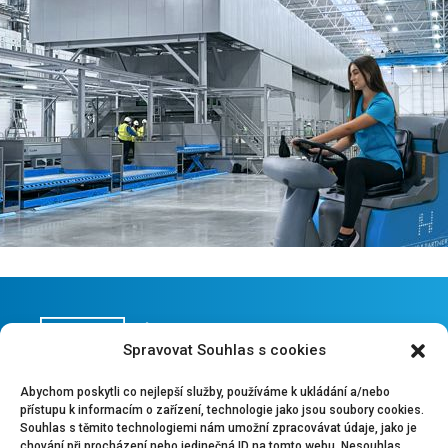
ÚKLID AUTOMOBILOVÉHO
Spravovat Souhlas s cookies
A VÝROBNÍHO PRŮMYSLU
Abychom poskytli co nejlepší služby, používáme k ukládání a/nebo
přístupu k informacím o zařízení, technologie jako jsou soubory cookies.
Souhlas s těmito technologiemi nám umožní zpracovávat údaje, jako je
Specializujeme se na komplexní úklidové služby pro
chování při procházení nebo jedinečná ID na tomto webu. Nesouhlas