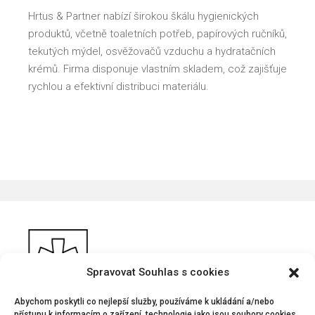
Hrtus & Partner nabízí širokou škálu hygienických
produktů, včetně toaletních potřeb, papírových ručníků,
tekutých mýdel, osvěžovačů vzduchu a hydratačních
krémů. Firma disponuje vlastním skladem, což zajišťuje
rychlou a efektivní distribuci materiálu.
Spravovat Souhlas s cookies
Abychom poskytli co nejlepší služby, používáme k ukládání a/nebo
přístupu k informacím o zařízení, technologie jako jsou soubory cookies.