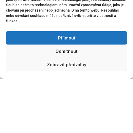
Souhlas s těmito technologiemi nám umožní zpracovávat údaje, jako je
INSTALACE A ÚDRŽBA
chování při procházení nebo jedinečná ID na tomto webu. Nesouhlas
nebo odvolání souhlasu může nepříznivě ovlivnit určité vlastnosti a
funkce.
Kromě dodávek hygienického materiálu Hrtus &
Partner také nabízí instalaci a údržbu zásobníků na
Příjmout
toaletní papír, tekutá mýdla, papírové ručníky, elektrické
osvěžovače vzduchu a elektrické vysoušeče rukou.
Odmítnout
Tato služba zahrnuje nejen montáž, ale i pravidelnou
Zobrazit předvolby
kontrolu a údržbu zařízení, což zajišťuje jejich
nepřetržitý a efektivní provoz.